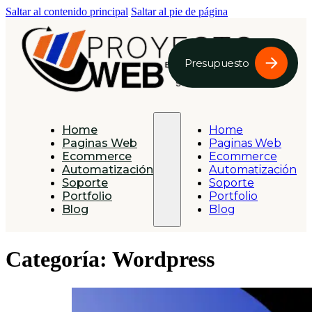
Saltar al contenido principal
Saltar al pie de página
Presupuesto
Home
Home
Paginas Web
Paginas Web
Ecommerce
Ecommerce
Automatización
Automatización
Soporte
Soporte
Portfolio
Portfolio
Blog
Blog
Categoría:
Wordpress