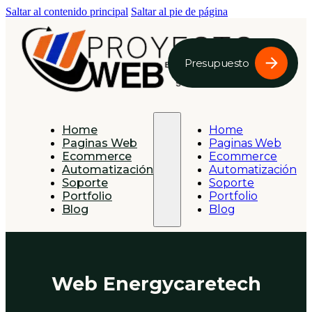
Saltar al contenido principal
Saltar al pie de página
Presupuesto
Home
Home
Paginas Web
Paginas Web
Ecommerce
Ecommerce
Automatización
Automatización
Soporte
Soporte
Portfolio
Portfolio
Blog
Blog
Web Energycaretech