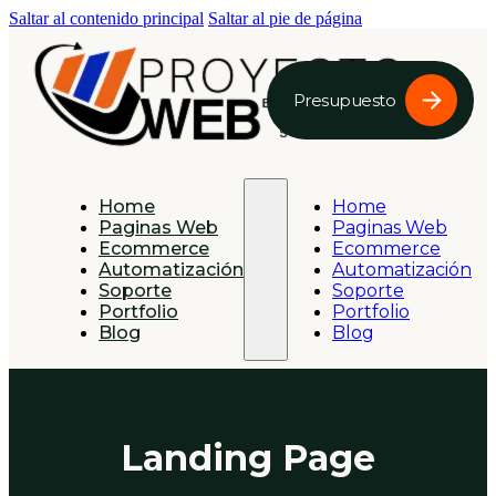
Saltar al contenido principal
Saltar al pie de página
Presupuesto
Home
Home
Paginas Web
Paginas Web
Ecommerce
Ecommerce
Automatización
Automatización
Soporte
Soporte
Portfolio
Portfolio
Blog
Blog
Landing Page