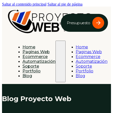
Saltar al contenido principal
Saltar al pie de página
Presupuesto
Home
Home
Paginas Web
Paginas Web
Ecommerce
Ecommerce
Automatización
Automatización
Soporte
Soporte
Portfolio
Portfolio
Blog
Blog
Blog Proyecto Web