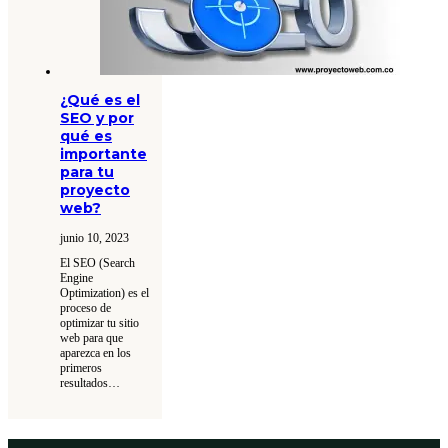
¿Qué es el
SEO y por
qué es
importante
para tu
proyecto
web?
junio 10, 2023
El SEO (Search
Engine
Optimization) es el
proceso de
optimizar tu sitio
web para que
aparezca en los
primeros
resultados…